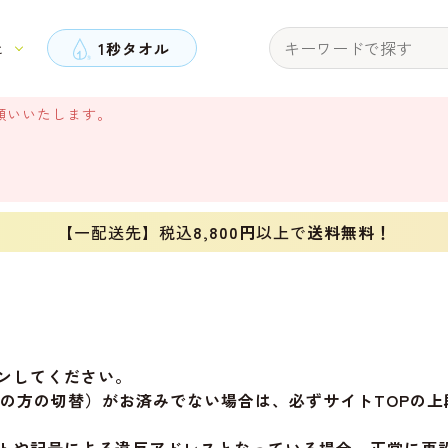
と
1秒タオル
願いいたします。
【一配送先】税込
8,800円
以上で
送料無料！
ンしてください。
旧会員の方の切替）がお済みでない場合は、必ずサイトTOP