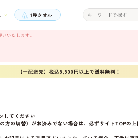
と
1秒タオル
願いいたします。
【一配送先】税込
8,800円
以上で
送料無料！
ンしてください。
旧会員の方の切替）がお済みでない場合は、必ずサイトTOP