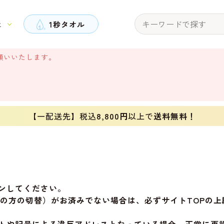
と
1秒タオル
願いいたします。
【一配送先】税込
8,800円
以上で
送料無料！
ンしてください。
旧会員の方の切替）がお済みでない場合は、必ずサイトTOP