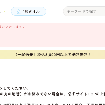
と
1秒タオル
願いいたします。
【一配送先】税込
8,800円
以上で
送料無料！
ンしてください。
旧会員の方の切替）がお済みでない場合は、必ずサイトTOP