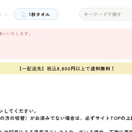
と
1秒タオル
願いいたします。
【一配送先】税込
8,800円
以上で
送料無料！
ンしてください。
旧会員の方の切替）がお済みでない場合は、必ずサイトTOP