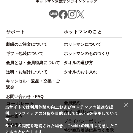
ホットマン公式オンラインショップ
サポート
ホットマンのこと
刺繍のご注文について
ホットマンについて
ギフト包装について
ホットマンのものづくり
会員とは・会員特典について
タオルの選び方
送料・お届けについて
タオルのお手入れ
キャンセル・返品・交換・ご
返金
お問い合わせ・FAQ
×
コーポレート
会員規約
当サイトでは利用体験の向上およびコンテンツの最適な提
サイトポリシー
供、トラフィックの分析を目的としてCookieを使用していま
会社案内
す。
プライバシーポリシー
サイトの閲覧を継続された場合、Cookieの利用に同意したこ
店舗案内
特定商取引法に基づく表示
とものといたします。