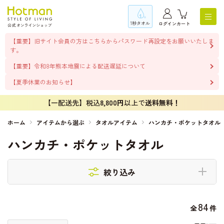
1秒タオル
ログイン
カート
【重要】旧サイト会員の方はこちらからパスワード再設定をお願いいたしま
す。
【重要】令和8年熊本地震による配送遅延について
【夏季休業のお知らせ】
【一配送先】税込
8,800円
以上で
送料無料！
ホーム
アイテムから選ぶ
タオルアイテム
ハンカチ・ポケットタオル
ハンカチ・ポケットタオル
絞り込み
84
全
件