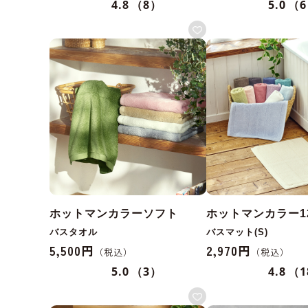
4.8
（8）
5.0
（
ホットマンカラーソフト
ホットマンカラー1
バスタオル
バスマット(S)
5,500円
2,970円
5.0
（3）
4.8
（1