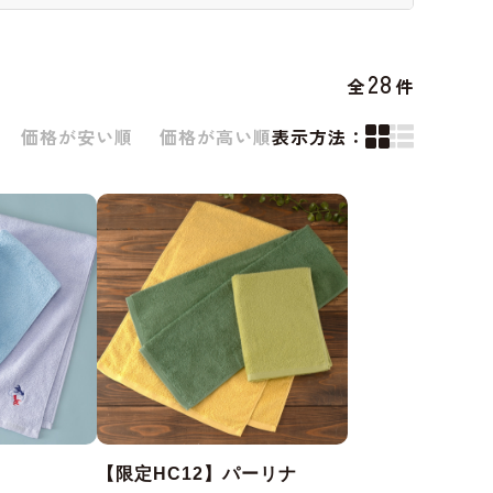
28
全
件
価格が安い順
価格が高い順
表示方法：
【限定HC12】パーリナ