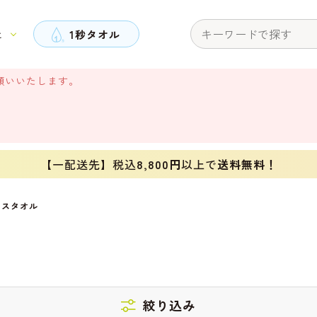
と
1秒タオル
願いいたします。
【一配送先】税込
8,800円
以上で
送料無料！
イスタオル
絞り込み