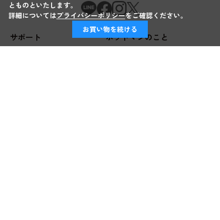
とものといたします。
詳細については
プライバシーポリシー
をご確認ください。
お買い物を続ける
サポート
ホットマンのこと
刺繍のご注文について
ホットマンについて
ギフト包装について
ホットマンのものづくり
会員とは・会員特典について
タオルの選び方
送料・お届けについて
タオルのお手入れ
キャンセル・返品・交換・ご
返金
お問い合わせ・FAQ
コーポレート
会員規約
サイトポリシー
会社案内
プライバシーポリシー
店舗案内
特定商取引法に基づく表示
法人のお客様へ