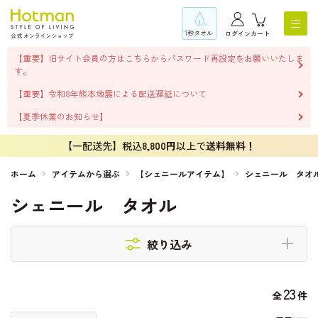
1秒タオル
ログイン
カート
【重要】旧サイト会員の方はこちらからパスワード再設定をお願いいたしま
す。
【重要】令和8年熊本地震による配送遅延について
【夏季休業のお知らせ】
【一配送先】税込
8,800円
以上で
送料無料！
ホーム
アイテムから選ぶ
【シェニールアイテム】
シェニール タオ
シェニール タオル
絞り込み
23
全
件