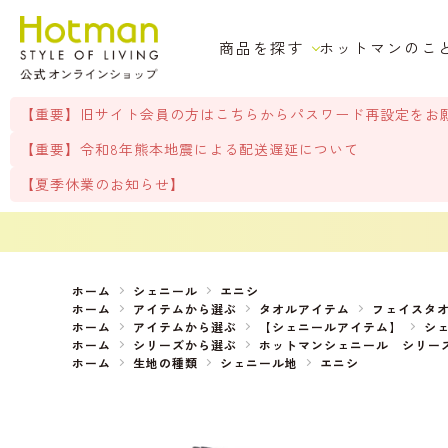
商品を探す
ホットマンのこ
【重要】旧サイト会員の方はこちらからパスワード再設定をお
【重要】令和8年熊本地震による配送遅延について
【夏季休業のお知らせ】
ホーム
シェニール
エニシ
ホーム
アイテムから選ぶ
タオルアイテム
フェイスタ
ホーム
アイテムから選ぶ
【シェニールアイテム】
シ
ホーム
シリーズから選ぶ
ホットマンシェニール シリー
ホーム
生地の種類
シェニール地
エニシ