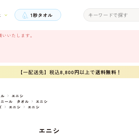
と
1秒タオル
願いいたします。
【一配送先】税込
8,800円
以上で
送料無料！
オル
エニシ
ェニール タオル
エニシ
ズ
エニシ
エニシ
エニシ