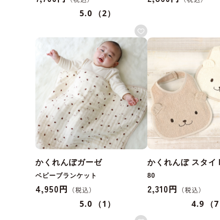
5.0
（2）
かくれんぼガーゼ
かくれんぼ スタイ
ベビーブランケット
80
4,950円
2,310円
5.0
（1）
4.9
（