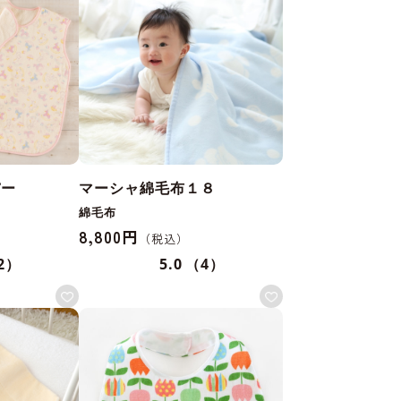
パー
マーシャ綿毛布１８
綿毛布
8,800円
2）
5.0
（4）