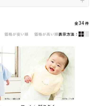
34
全
件
価格が安い順
価格が高い順
表示方法：