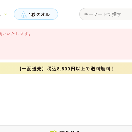
と
1秒タオル
願いいたします。
【一配送先】税込
8,800円
以上で
送料無料！