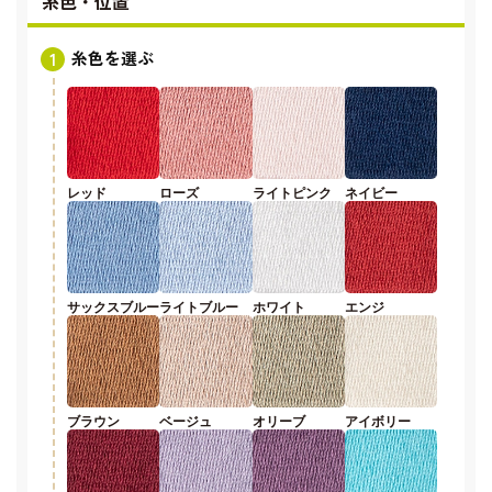
糸色・位置
糸色を選ぶ
レッド
ローズ
ライトピンク
ネイビー
サックスブルー
ライトブルー
ホワイト
エンジ
ブラウン
ベージュ
オリーブ
アイボリー