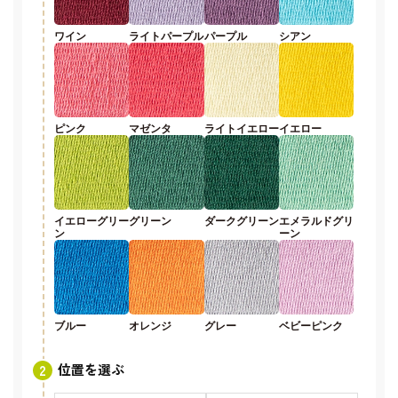
ワイン
ライトパープル
パープル
シアン
ピンク
マゼンタ
ライトイエロー
イエロー
イエローグリー
グリーン
ダークグリーン
エメラルドグリ
ン
ーン
ブルー
オレンジ
グレー
ベビーピンク
位置を選ぶ