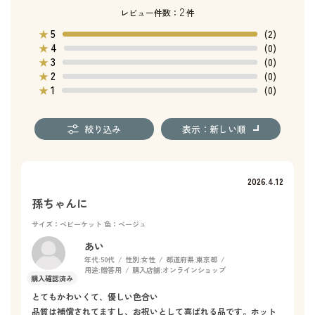
2
レビュー件数：
件
5
★
(2)
4
★
(0)
3
★
(0)
2
★
(0)
1
★
(0)
絞り込み
表示：新しい順
2026.4.12
孫ちゃんに
サイズ：ベビーケット
色：ベージュ
あい
年代:
50代
性別:
女性
都道府県:
東京都
用途:
贈答用
購入店舗:
オンラインショップ
とてもかわいくて、優しい色合い
品質は補償されてますし、お祝いとして喜ばれる品です。ホット