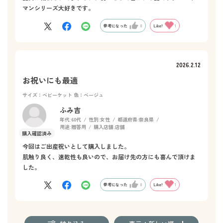
マンシリーズ大好きです。
参考になった
0
Like!
1
2026.2.12
お祝いにも最適
サイズ：ベビーケット
色：ベージュ
ふみ吉
年代:
60代
性別:
女性
都道府県:
奈良県
用途:
贈答用
購入店舗:
店舗
今回はご出産祝いとして購入しました。
肌触り良く、速乾性も良いので、お届け先の方にも喜んで頂けま
した。
参考になった
0
Like!
1