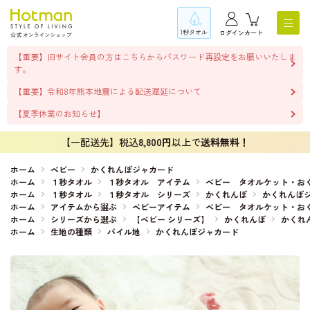
1秒タオル
ログイン
カート
【重要】旧サイト会員の方はこちらからパスワード再設定をお願いいたしま
す。
【重要】令和8年熊本地震による配送遅延について
【夏季休業のお知らせ】
【一配送先】税込
8,800円
以上で
送料無料！
ホーム
ベビー
かくれんぼジャカード
ホーム
１秒タオル
１秒タオル アイテム
ベビー タオルケット・お
ホーム
１秒タオル
１秒タオル シリーズ
かくれんぼ
かくれんぼ
ホーム
アイテムから選ぶ
ベビーアイテム
ベビー タオルケット・お
ホーム
シリーズから選ぶ
【ベビー シリーズ】
かくれんぼ
かくれ
ホーム
生地の種類
パイル地
かくれんぼジャカード