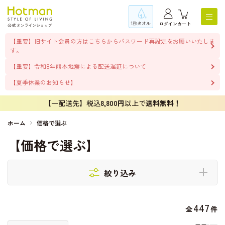
1秒タオル
ログイン
カート
【重要】旧サイト会員の方はこちらからパスワード再設定をお願いいたしま
す。
【重要】令和8年熊本地震による配送遅延について
【夏季休業のお知らせ】
【一配送先】税込
8,800円
以上で
送料無料！
ホーム
価格で選ぶ
【価格で選ぶ】
絞り込み
447
全
件