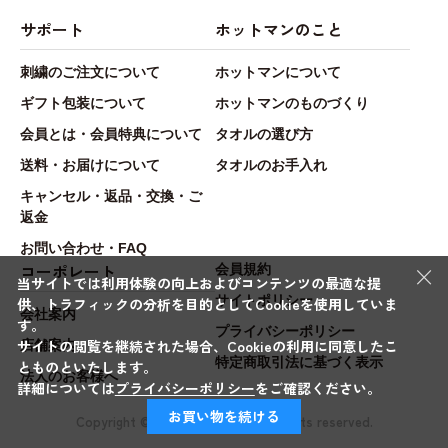
サポート
ホットマンのこと
刺繍のご注文について
ホットマンについて
ギフト包装について
ホットマンのものづくり
会員とは・会員特典について
タオルの選び方
送料・お届けについて
タオルのお手入れ
キャンセル・返品・交換・ご
返金
お問い合わせ・FAQ
×
コーポレート
会員規約
当サイトでは利用体験の向上およびコンテンツの最適な提
サイトポリシー
供、トラフィックの分析を目的としてCookieを使用していま
会社案内
す。
プライバシーポリシー
サイトの閲覧を継続された場合、Cookieの利用に同意したこ
店舗案内
特定商取引法に基づく表示
とものといたします。
法人のお客様へ
詳細については
プライバシーポリシー
をご確認ください。
お買い物を続ける
Copyright © Hotman.Co.,Ltd. All rights reserved.