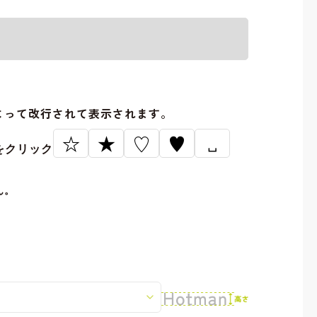
。
よって改行されて表示されます。
☆
★
♡
♥
␣
をクリック
ん。