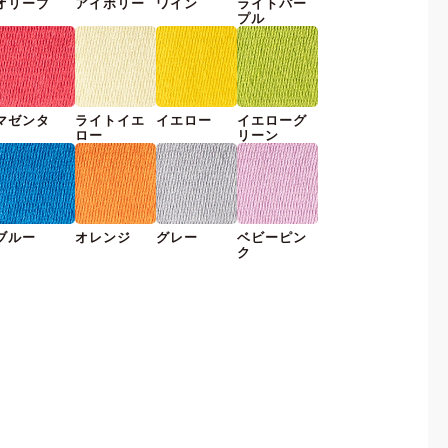
オリーブ
アイボリー
ワイン
ライトパー
プル
マゼンタ
ライトイエ
イエロー
イエローグ
ロー
リーン
ブルー
オレンジ
グレー
ベビーピン
ク