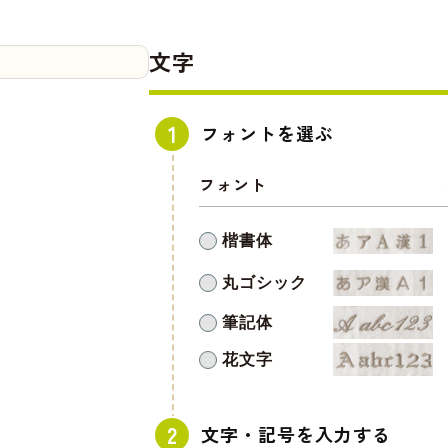
文字
フォントを選ぶ
フォント
楷書体
丸ゴシック
筆記体
花文字
文字・記号を入力する