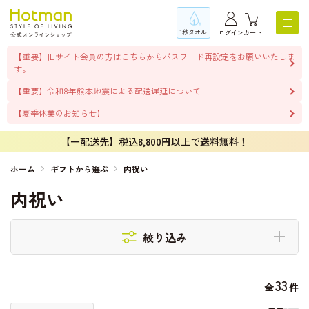
1秒タオル
ログイン
カート
【重要】旧サイト会員の方はこちらからパスワード再設定をお願いいたしま
す。
【重要】令和8年熊本地震による配送遅延について
【夏季休業のお知らせ】
【一配送先】税込
8,800円
以上で
送料無料！
ホーム
ギフトから選ぶ
内祝い
内祝い
絞り込み
33
全
件