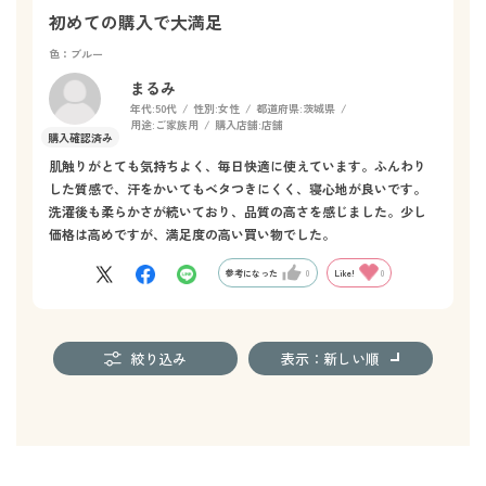
初めての購入で大満足
色：ブルー
まるみ
年代:
50代
性別:
女性
都道府県:
茨城県
用途:
ご家族用
購入店舗:
店舗
肌触りがとても気持ちよく、毎日快適に使えています。ふんわり
した質感で、汗をかいてもベタつきにくく、寝心地が良いです。
洗濯後も柔らかさが続いており、品質の高さを感じました。少し
価格は高めですが、満足度の高い買い物でした。
参考になった
0
Like!
0
絞り込み
表示：新しい順