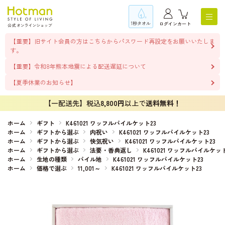
1秒タオル
ログイン
カート
【重要】旧サイト会員の方はこちらからパスワード再設定をお願いいたしま
す。
【重要】令和8年熊本地震による配送遅延について
【夏季休業のお知らせ】
【一配送先】税込
8,800円
以上で
送料無料！
ホーム
ギフト
K461021 ワッフルパイルケット23
ホーム
ギフトから選ぶ
内祝い
K461021 ワッフルパイルケット23
ホーム
ギフトから選ぶ
快気祝い
K461021 ワッフルパイルケット23
ホーム
ギフトから選ぶ
法要・香典返し
K461021 ワッフルパイルケット
ホーム
生地の種類
パイル地
K461021 ワッフルパイルケット23
ホーム
価格で選ぶ
11,001～
K461021 ワッフルパイルケット23