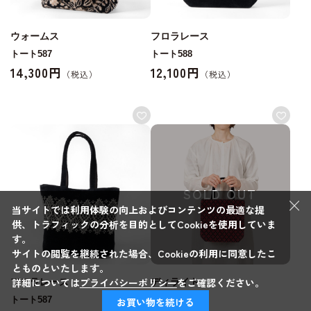
ウォームス
フロラレース
トート587
トート588
14,300円
12,100円
SOLD OUT
×
当サイトでは利用体験の向上およびコンテンツの最適な提
供、トラフィックの分析を目的としてCookieを使用していま
す。
サイトの閲覧を継続された場合、Cookieの利用に同意したこ
とものといたします。
詳細については
プライバシーポリシー
をご確認ください。
フロラレース
ディライト
トート587
トート588
お買い物を続ける