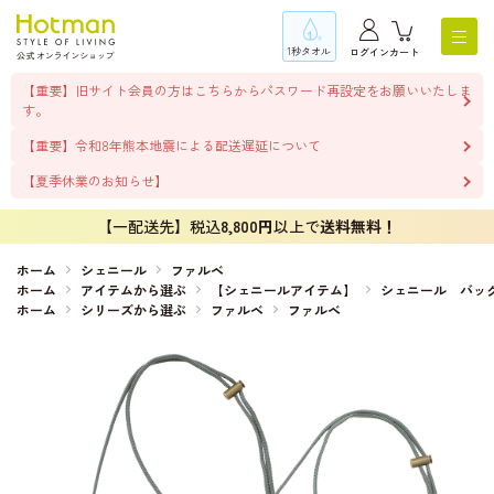
1秒タオル
ログイン
カート
【重要】旧サイト会員の方はこちらからパスワード再設定をお願いいたしま
す。
【重要】令和8年熊本地震による配送遅延について
【夏季休業のお知らせ】
【一配送先】税込
8,800円
以上で
送料無料！
ホーム
シェニール
ファルベ
ホーム
アイテムから選ぶ
【シェニールアイテム】
シェニール バッ
ホーム
シリーズから選ぶ
ファルベ
ファルベ