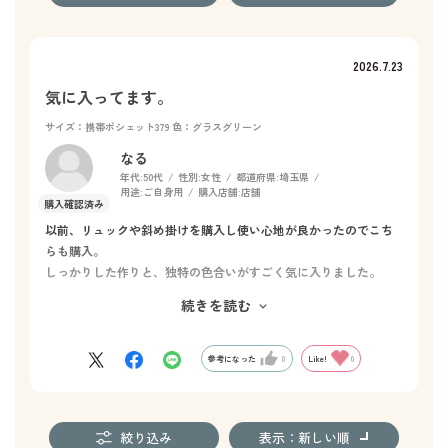
2026.7.23
気に入ってます。
サイズ：携帯ポシェット379
色：グラスグリーン
なる
年代:
50代
性別:
女性
都道府県:
埼玉県
用途:
ご自身用
購入店舗:
店舗
以前、リュックや斜め掛けを購入し使い心地が良かったのでこち
らも購入。
しっかりした作りと、独特の色合いがすごく気に入りました。
スマホカバーを付けていてもきつくない、だからといって緩々で
続きを読む
歩く度に移動するわけでもないので重宝してます。外側にポッケ
があり、パスケースが入るので便利です。
参考になった
0
Like!
0
絞り込み
表示：新しい順