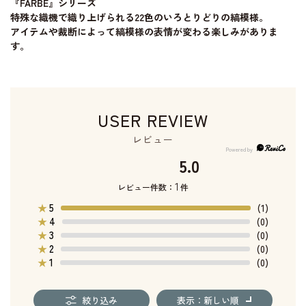
『FARBE』シリーズ
特殊な織機で織り上げられる22色のいろとりどりの縞模様。
アイテムや裁断によって縞模様の表情が変わる楽しみがありま
す。
USER REVIEW
レビュー
5.0
1
レビュー件数：
件
5
★
(1)
4
★
(0)
3
★
(0)
2
★
(0)
1
★
(0)
絞り込み
表示：新しい順