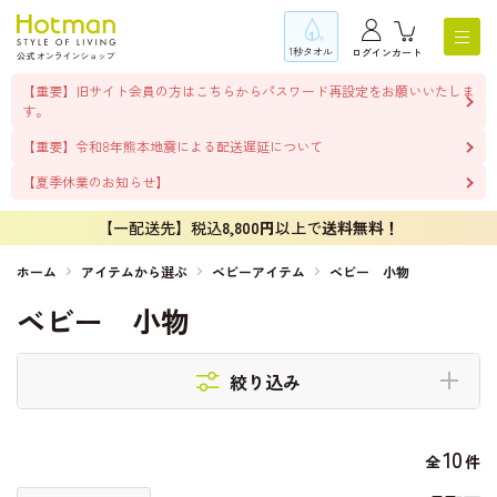
1秒タオル
ログイン
カート
【重要】旧サイト会員の方はこちらからパスワード再設定をお願いいたしま
す。
【重要】令和8年熊本地震による配送遅延について
【夏季休業のお知らせ】
【一配送先】税込
8,800円
以上で
送料無料！
ホーム
アイテムから選ぶ
ベビーアイテム
ベビー 小物
ベビー 小物
絞り込み
10
全
件