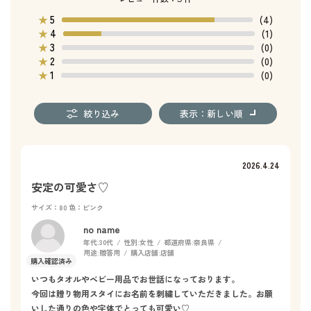
5
★
(4)
4
★
(1)
3
★
(0)
2
★
(0)
1
★
(0)
絞り込み
表示：新しい順
2026.4.24
安定の可愛さ♡
サイズ：80
色：ピンク
no name
年代:
30代
性別:
女性
都道府県:
奈良県
用途:
贈答用
購入店舗:
店舗
いつもタオルやベビー用品でお世話になっております。
今回は贈り物用スタイにお名前を刺繍していただきました。お願
いした通りの色や字体でとっても可愛い♡