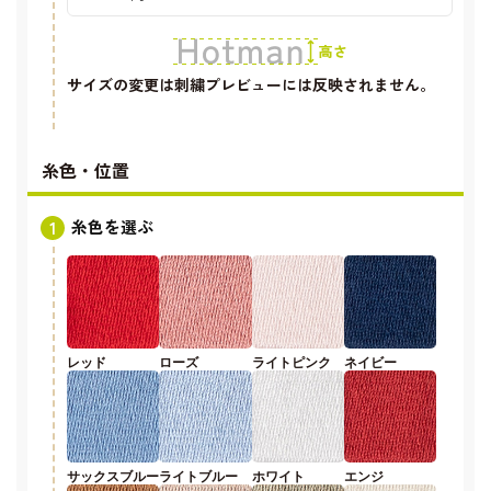
サイズの変更は刺繍プレビューには反映されません。
糸色・位置
糸色を選ぶ
レッド
ローズ
ライトピンク
ネイビー
サックスブルー
ライトブルー
ホワイト
エンジ