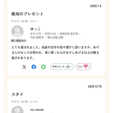
2026.1.4
最高のプレゼント
サイズ：80
色：ブルー
ゆっこ
年代:
60代
性別:
女性
都道府県:
東京都
用途:
贈答用
購入店舗:
店舗
とても喜ばれました。名前の文字の色や濃さに迷いますが、あげ
る人のセンスを問われ、単に買ったものをさしあげる以上の贈る
喜びかあります。
参考になった
0
Like!
0
2025.12.19
スタイ
サイズ：80
色：ピンク
no name