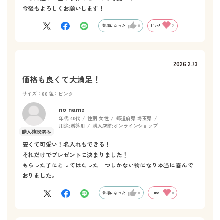
今後もよろしくお願いします！
参考になった
0
Like!
2
2026.2.23
価格も良くて大満足！
サイズ：80
色：ピンク
no name
年代:
40代
性別:
女性
都道府県:
埼玉県
用途:
贈答用
購入店舗:
オンラインショップ
安くて可愛い！名入れもできる！
それだけでプレゼントに決まりました！
もらった子にとってはたった一つしかない物になり本当に喜んで
おりました。
参考になった
0
Like!
0