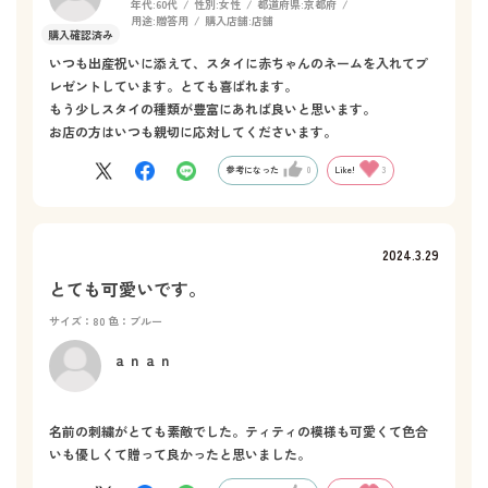
年代:
60代
性別:
女性
都道府県:
京都府
用途:
贈答用
購入店舗:
店舗
いつも出産祝いに添えて、スタイに赤ちゃんのネームを入れてプ
レゼントしています。とても喜ばれます。
もう少しスタイの種類が豊富にあれば良いと思います。
お店の方はいつも親切に応対してくださいます。
参考になった
0
Like!
3
2024.3.29
とても可愛いです。
サイズ：80
色：ブルー
ａｎａｎ
名前の刺繍がとても素敵でした。ティティの模様も可愛くて色合
いも優しくて贈って良かったと思いました。