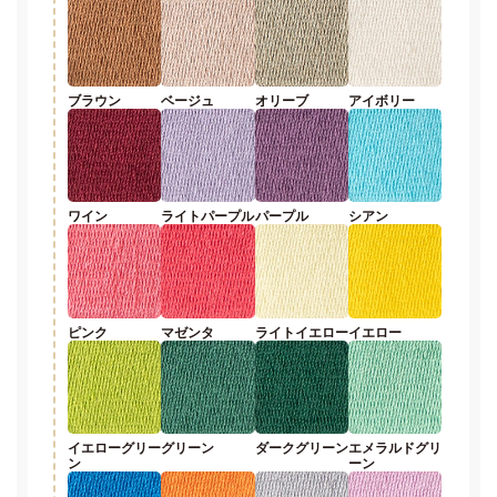
ブラウン
ベージュ
オリーブ
アイボリー
ワイン
ライトパープル
パープル
シアン
ピンク
マゼンタ
ライトイエロー
イエロー
イエローグリー
グリーン
ダークグリーン
エメラルドグリ
ン
ーン