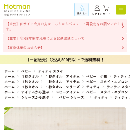
1秒タオル
ログイン
カート
【重要】旧サイト会員の方はこちらからパスワード再設定をお願いいたしま
す。
【重要】令和8年熊本地震による配送遅延について
【夏季休業のお知らせ】
【一配送先】税込
8,800円
以上で
送料無料！
ホーム
ベビー
ティティ スタイ
ホーム
１秒タオル
１秒タオル アイテム
ベビー 小物
ティティ 
ホーム
１秒タオル
１秒タオル アイテム
ベビー スタイ・エプロン
ホーム
１秒タオル
１秒タオル シリーズ
ティティ
ティティ スタ
ホーム
アイテムから選ぶ
ベビーアイテム
ベビー スタイ・エプロン
ホーム
シリーズから選ぶ
【ベビー シリーズ】
ティティ
ティティ