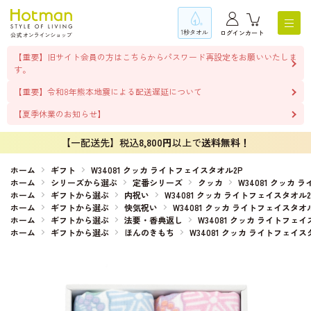
1秒タオル
ログイン
カート
【重要】旧サイト会員の方はこちらからパスワード再設定をお願いいたしま
す。
【重要】令和8年熊本地震による配送遅延について
【夏季休業のお知らせ】
【一配送先】税込
8,800円
以上で
送料無料！
ホーム
ギフト
W34081 クッカ ライトフェイスタオル2P
ホーム
シリーズから選ぶ
定番シリーズ
クッカ
W34081 クッカ 
ホーム
ギフトから選ぶ
内祝い
W34081 クッカ ライトフェイスタオル2
ホーム
ギフトから選ぶ
快気祝い
W34081 クッカ ライトフェイスタオ
ホーム
ギフトから選ぶ
法要・香典返し
W34081 クッカ ライトフェイ
ホーム
ギフトから選ぶ
ほんのきもち
W34081 クッカ ライトフェイス