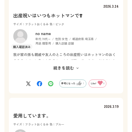
2026.3.24
出産祝いはいつもホットマンで❣️
サイズ：フラットおくるみ
色：ピンク
no name
年代:
70代～
性別:
女性
都道府県:
埼玉県
用途:
贈答用
購入店舗:
店舗
我が家の孫も親戚や友人のところの出産祝いはホットマンのおく
るみをメインに色々な物をセットして贈っています。どの方にも
喜んで頂きますので内祝いなどにもこちらのタオル類を選んでい
続きを読む
ます。丈夫で長持ちしてくれるのも魅力ですね！
参考になった
1
Like!
0
2026.3.19
愛用しています。
サイズ：フラットおくるみ
色：ブルー