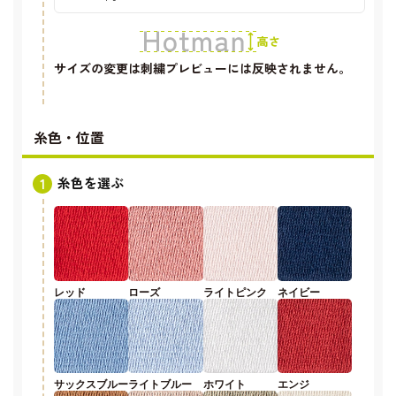
サイズの変更は刺繍プレビューには反映されません。
糸色・位置
糸色を選ぶ
レッド
ローズ
ライトピンク
ネイビー
サックスブルー
ライトブルー
ホワイト
エンジ