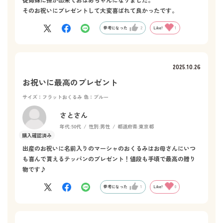
そのお祝いにプレゼントして大変喜ばれて良かったです。
参考になった
2
Like!
1
2025.10.26
お祝いに最高のプレゼント
サイズ：フラットおくるみ
色：ブルー
さとさん
年代:
50代
性別:
男性
都道府県:
東京都
出産のお祝いに名前入りのマーシャのおくるみはお母さんにいつ
も喜んで貰えるテッパンのプレゼント！値段も手頃で最高の贈り
物です♪
参考になった
1
Like!
0