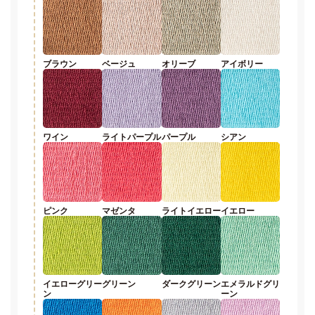
ブラウン
ベージュ
オリーブ
アイボリー
ワイン
ライトパープル
パープル
シアン
ピンク
マゼンタ
ライトイエロー
イエロー
イエローグリー
グリーン
ダークグリーン
エメラルドグリ
ン
ーン