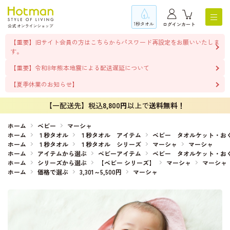
1秒タオル
ログイン
カート
【重要】旧サイト会員の方はこちらからパスワード再設定をお願いいたしま
す。
【重要】令和8年熊本地震による配送遅延について
【夏季休業のお知らせ】
【一配送先】税込
8,800円
以上で
送料無料！
ホーム
ベビー
マーシャ
ホーム
１秒タオル
１秒タオル アイテム
ベビー タオルケット・お
ホーム
１秒タオル
１秒タオル シリーズ
マーシャ
マーシャ
ホーム
アイテムから選ぶ
ベビーアイテム
ベビー タオルケット・お
ホーム
シリーズから選ぶ
【ベビー シリーズ】
マーシャ
マーシャ
ホーム
価格で選ぶ
3,301～5,500円
マーシャ