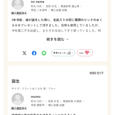
no name
年代:
30代
性別:
女性
都道府県:
富山県
用途:
ご自身用
購入店舗:
店舗
2年半前、娘が誕生した時に、名前入りの同じ種類のピンクのおく
るみをプレゼントして頂きました。当時も使用していましたが、
今年第二子を出産し、またそれを出してきて使っていました。何
度も使っていたと思うのですが、おくるみの肌触りがよく、吸水
続きを読む
性も優れており、大きさもちょうど良く、毎日使いたいと思い、
今回ブルーを購入致しました。優しい色合いも気に入っていま
す。ピンクと交互で毎日使用しています。
参考になった
1
Like!
2
2025.12.17
誕生
サイズ：フラットおくるみ
色：ブルー
momo
年代:
70代～
性別:
女性
都道府県:
大阪府
用途:
贈答用
購入店舗:
店舗
従姉妹に孫が出来ておばあちゃんになりました。