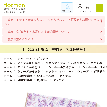
1秒タオル
ログイン
カート
【重要】旧サイト会員の方はこちらからパスワード再設定をお願いいたしま
す。
【重要】令和8年熊本地震による配送遅延について
【夏季休業のお知らせ】
【一配送先】税込
8,800円
以上で
送料無料！
ホーム
シェニール
グリチネ
ホーム
アイテムから選ぶ
タオルアイテム
バスタオル
グリチネ
ホーム
アイテムから選ぶ
【シェニールアイテム】
シェニール タオ
ホーム
シリーズから選ぶ
ホットマンシェニール シリーズ
グリチネ
ホーム
生地の種類
シェニール地
グリチネ
ホーム
価格で選ぶ
11,001～
グリチネ