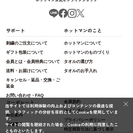
サポート
ホットマンのこと
刺繍のご注文について
ホットマンについて
ギフト包装について
ホットマンのものづくり
会員とは・会員特典について
タオルの選び方
送料・お届けについて
タオルのお手入れ
キャンセル・返品・交換・ご
返金
お問い合わせ・FAQ
×
コーポレート
会員規約
当サイトでは利用体験の向上およびコンテンツの最適な提
サイトポリシー
供、トラフィックの分析を目的としてCookieを使用していま
会社案内
す。
プライバシーポリシー
サイトの閲覧を継続された場合、Cookieの利用に同意したこ
店舗案内
特定商取引法に基づく表示
とものといたします。