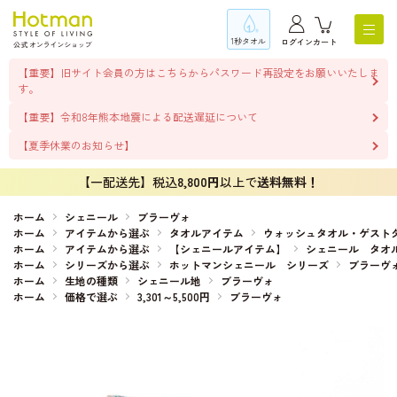
1秒タオル
ログイン
カート
【重要】旧サイト会員の方はこちらからパスワード再設定をお願いいたしま
す。
【重要】令和8年熊本地震による配送遅延について
【夏季休業のお知らせ】
【一配送先】税込
8,800円
以上で
送料無料！
ホーム
シェニール
ブラーヴォ
ホーム
アイテムから選ぶ
タオルアイテム
ウォッシュタオル・ゲスト
ホーム
アイテムから選ぶ
【シェニールアイテム】
シェニール タオ
ホーム
シリーズから選ぶ
ホットマンシェニール シリーズ
ブラーヴ
ホーム
生地の種類
シェニール地
ブラーヴォ
ホーム
価格で選ぶ
3,301～5,500円
ブラーヴォ