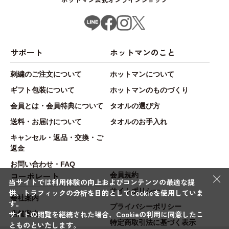
サポート
ホットマンのこと
刺繍のご注文について
ホットマンについて
ギフト包装について
ホットマンのものづくり
会員とは・会員特典について
タオルの選び方
送料・お届けについて
タオルのお手入れ
キャンセル・返品・交換・ご
返金
お問い合わせ・FAQ
×
コーポレート
会員規約
当サイトでは利用体験の向上およびコンテンツの最適な提
サイトポリシー
供、トラフィックの分析を目的としてCookieを使用していま
会社案内
す。
プライバシーポリシー
サイトの閲覧を継続された場合、Cookieの利用に同意したこ
店舗案内
特定商取引法に基づく表示
とものといたします。