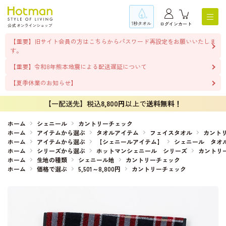
1秒タオル
ログイン
カート
【重要】旧サイト会員の方はこちらからパスワード再設定をお願いいたしま
す。
【重要】令和8年熊本地震による配送遅延について
【夏季休業のお知らせ】
【一配送先】税込
8,800円
以上で
送料無料！
ホーム
シェニール
カントリーチェック
ホーム
アイテムから選ぶ
タオルアイテム
フェイスタオル
カント
ホーム
アイテムから選ぶ
【シェニールアイテム】
シェニール タオ
ホーム
シリーズから選ぶ
ホットマンシェニール シリーズ
カントリ
ホーム
生地の種類
シェニール地
カントリーチェック
ホーム
価格で選ぶ
5,501～8,800円
カントリーチェック