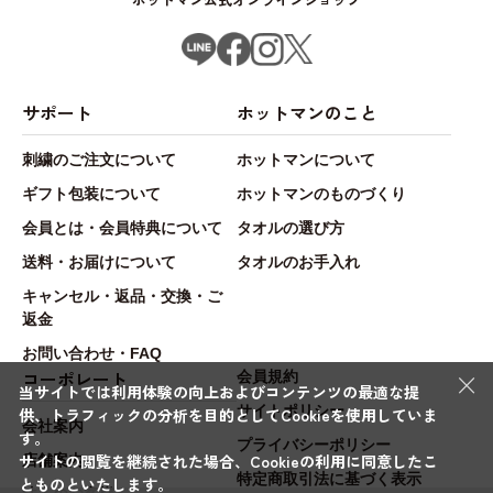
サポート
ホットマンのこと
刺繍のご注文について
ホットマンについて
ギフト包装について
ホットマンのものづくり
会員とは・会員特典について
タオルの選び方
送料・お届けについて
タオルのお手入れ
キャンセル・返品・交換・ご
返金
お問い合わせ・FAQ
×
コーポレート
会員規約
当サイトでは利用体験の向上およびコンテンツの最適な提
サイトポリシー
供、トラフィックの分析を目的としてCookieを使用していま
会社案内
す。
プライバシーポリシー
サイトの閲覧を継続された場合、Cookieの利用に同意したこ
店舗案内
特定商取引法に基づく表示
とものといたします。