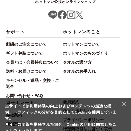
ホットマン公式オンラインショップ
サポート
ホットマンのこと
刺繍のご注文について
ホットマンについて
ギフト包装について
ホットマンのものづくり
会員とは・会員特典について
タオルの選び方
送料・お届けについて
タオルのお手入れ
キャンセル・返品・交換・ご
返金
お問い合わせ・FAQ
×
コーポレート
会員規約
当サイトでは利用体験の向上およびコンテンツの最適な提
サイトポリシー
供、トラフィックの分析を目的としてCookieを使用していま
会社案内
す。
プライバシーポリシー
サイトの閲覧を継続された場合、Cookieの利用に同意したこ
店舗案内
特定商取引法に基づく表示
とものといたします。