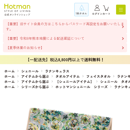
1秒タオル
ログイン
カート
【重要】旧サイト会員の方はこちらからパスワード再設定をお願いいたしま
す。
【重要】令和8年熊本地震による配送遅延について
【夏季休業のお知らせ】
【一配送先】税込
8,800円
以上で
送料無料！
ホーム
シェニール
ラナンキュラス
ホーム
アイテムから選ぶ
タオルアイテム
フェイスタオル
ラナン
ホーム
アイテムから選ぶ
【シェニールアイテム】
シェニール タオ
ホーム
シリーズから選ぶ
ホットマンシェニール シリーズ
ラナンキ