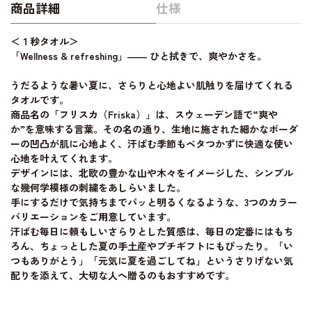
商品詳細
仕様
＜１秒タオル＞
「Wellness & refreshing」―― ひと拭きで、爽やかさを。
うだるような暑い夏に、さらりと心地よい肌触りを届けてくれる
タオルです。
商品名の「フリスカ（Friska）」は、スウェーデン語で“爽や
か”を意味する言葉。その名の通り、生地に施された細かなボーダ
ーの凹凸が肌に心地よく、汗ばむ季節もベタつかずに快適な使い
心地を叶えてくれます。
デザインには、北欧の豊かな山や木々をイメージした、シンプル
な幾何学模様の刺繍をあしらいました。
手にするだけで気持ちまでパッと明るくなるような、3つのカラー
バリエーションをご用意しています。
汗ばむ毎日に頼もしいさらりとした質感は、毎日の定番にはもち
ろん、ちょっとした夏の手土産やプチギフトにもぴったり。「い
つもありがとう」「元気に夏を過ごしてね」というさりげない気
配りを添えて、大切な人へ贈るのもおすすめです。