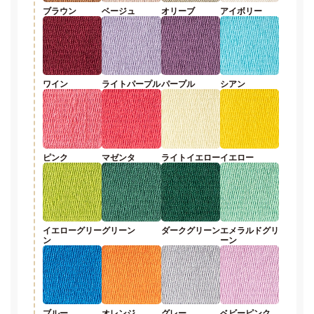
ブラウン
ベージュ
オリーブ
アイボリー
ワイン
ライトパープル
パープル
シアン
ピンク
マゼンタ
ライトイエロー
イエロー
イエローグリー
グリーン
ダークグリーン
エメラルドグリ
ン
ーン
ブルー
オレンジ
グレー
ベビーピンク