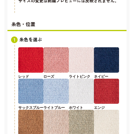
サイズの変更は刺繍プレビューには反映されません。
糸色・位置
糸色を選ぶ
レッド
ローズ
ライトピンク
ネイビー
サックスブルー
ライトブルー
ホワイト
エンジ