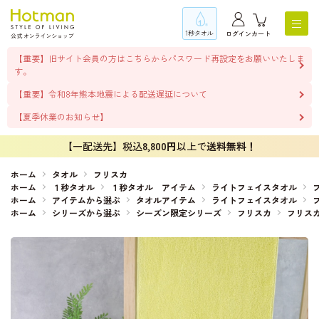
1秒タオル
ログイン
カート
【重要】旧サイト会員の方はこちらからパスワード再設定をお願いいたしま
す。
【重要】令和8年熊本地震による配送遅延について
【夏季休業のお知らせ】
【一配送先】税込
8,800円
以上で
送料無料！
ホーム
タオル
フリスカ
ホーム
１秒タオル
１秒タオル アイテム
ライトフェイスタオル
ホーム
アイテムから選ぶ
タオルアイテム
ライトフェイスタオル
ホーム
シリーズから選ぶ
シーズン限定シリーズ
フリスカ
フリス