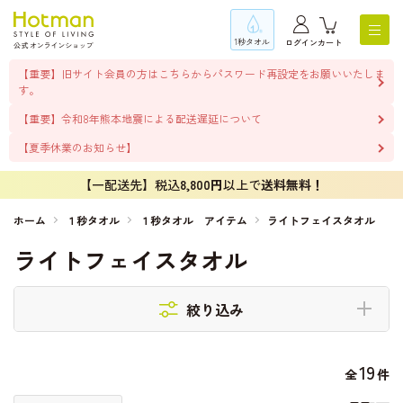
1秒タオル
ログイン
カート
【重要】旧サイト会員の方はこちらからパスワード再設定をお願いいたしま
す。
【重要】令和8年熊本地震による配送遅延について
【夏季休業のお知らせ】
【一配送先】税込
8,800円
以上で
送料無料！
ホーム
１秒タオル
１秒タオル アイテム
ライトフェイスタオル
ライトフェイスタオル
絞り込み
19
全
件