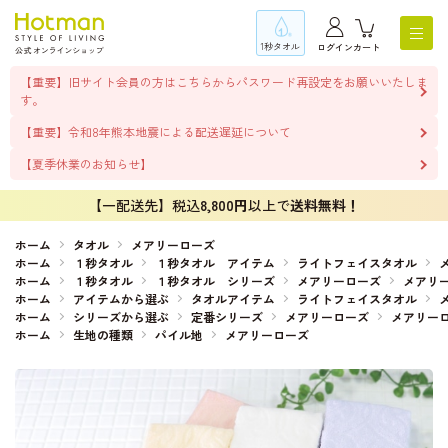
1秒タオル
ログイン
カート
【重要】旧サイト会員の方はこちらからパスワード再設定をお願いいたしま
す。
【重要】令和8年熊本地震による配送遅延について
【夏季休業のお知らせ】
【一配送先】税込
8,800円
以上で
送料無料！
ホーム
タオル
メアリーローズ
ホーム
１秒タオル
１秒タオル アイテム
ライトフェイスタオル
ホーム
１秒タオル
１秒タオル シリーズ
メアリーローズ
メアリ
ホーム
アイテムから選ぶ
タオルアイテム
ライトフェイスタオル
ホーム
シリーズから選ぶ
定番シリーズ
メアリーローズ
メアリー
ホーム
生地の種類
パイル地
メアリーローズ