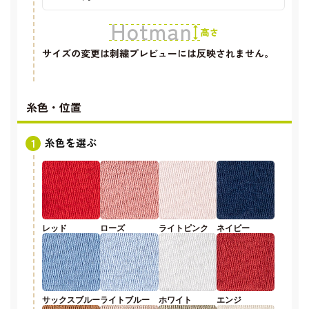
サイズの変更は刺繍プレビューには反映されません。
糸色・位置
糸色を選ぶ
レッド
ローズ
ライトピンク
ネイビー
サックスブルー
ライトブルー
ホワイト
エンジ