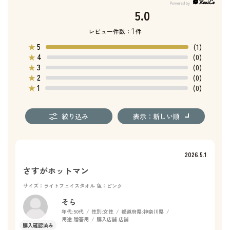
5.0
1
レビュー件数：
件
5
★
(1)
4
★
(0)
3
★
(0)
2
★
(0)
1
★
(0)
絞り込み
表示：新しい順
2026.5.1
さすがホットマン
サイズ：ライトフェイスタオル
色：ピンク
そら
年代:
50代
性別:
女性
都道府県:
神奈川県
用途:
贈答用
購入店舗:
店舗