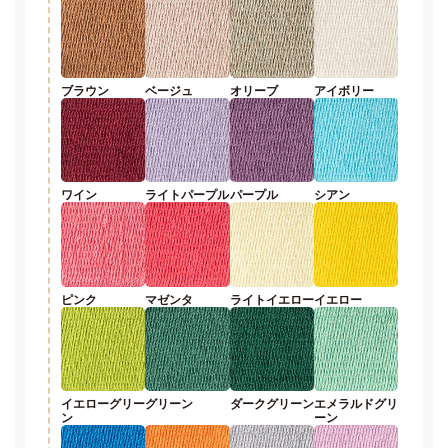
ブラウン
ベージュ
オリーブ
アイボリー
ワイン
ライトパープル
パープル
シアン
ピンク
マゼンタ
ライトイエロー
イエロー
イエローグリー
グリーン
ダークグリーン
エメラルドグリ
ン
ーン