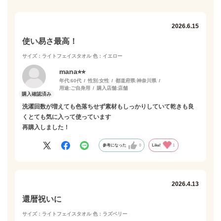
2026.6.15
使い易さ最高！
サイズ：ライトフェイスタオル
色：イエロー
mana⭐︎⭐︎
年代:
60代
性別:
女性
都道府県:
神奈川県
用途:
ご自身用
購入店舗:
店舗
洗濯回数が増えても色落ちせず素材もしっかりしていて乾きも良
くとても気に入って使っています
再購入しました！
参考になった
0
Like!
1
2026.4.13
還暦祝いに
サイズ：ライトフェイスタオル
色：ラズベリー