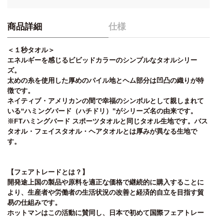
商品詳細
仕様
＜１秒タオル＞
エネルギーを感じるビビッドカラーのシンプルなタオルシリー
ズ。
太めの糸を使用した厚めのパイル地とヘム部分は凹凸の織りが特
徴です。
ネイティブ・アメリカンの間で幸福のシンボルとして親しまれて
いる“ハミングバード（ハチドリ）”がシリーズ名の由来です。
※FTハミングバード スポーツタオルと同じタオル生地です。バス
タオル・フェイスタオル・ヘアタオルとは厚みが異なる生地で
す。
【フェアトレードとは？】
開発途上国の製品や原料を適正な価格で継続的に購入することに
より、生産者や労働者の生活状況の改善と経済的自立を目指す貿
易の仕組みです。
ホットマンはこの活動に賛同し、日本で初めて国際フェアトレー