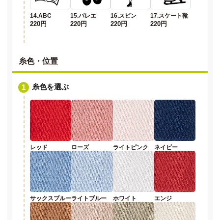
14.ABC
15.バレエ
16.スピン
17.スケート靴
220円
220円
220円
220円
糸色・位置
糸色を選ぶ
レッド
ローズ
ライトピンク
ネイビー
サックスブルー
ライトブルー
ホワイト
エンジ