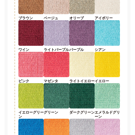
ブラウン
ベージュ
オリーブ
アイボリー
ワイン
ライトパープル
パープル
シアン
ピンク
マゼンタ
ライトイエロー
イエロー
イエローグリー
グリーン
ダークグリーン
エメラルドグリ
ン
ーン