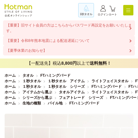
1秒タオル
ログイン
カート
【重要】旧サイト会員の方はこちらからパスワード再設定をお願いいたしま
す。
【重要】令和8年熊本地震による配送遅延について
【夏季休業のお知らせ】
【一配送先】税込
8,800円
以上で
送料無料！
ホーム
タオル
FTハミングバード
ホーム
１秒タオル
１秒タオル アイテム
ライトフェイスタオル
ホーム
１秒タオル
１秒タオル シリーズ
FTハミングバード
FT
ホーム
アイテムから選ぶ
タオルアイテム
ライトフェイスタオル
ホーム
シリーズから選ぶ
フェアトレード シリーズ
FTハミングバー
ホーム
生地の種類
パイル地
FTハミングバード