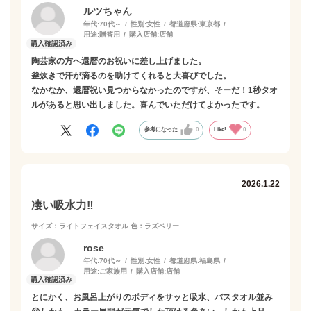
ルツちゃん
年代:
70代～
性別:
女性
都道府県:
東京都
用途:
贈答用
購入店舗:
店舗
陶芸家の方へ還暦のお祝いに差し上げました。
釜炊きで汗が滴るのを助けてくれると大喜びでした。
なかなか、還暦祝い見つからなかったのですが、そーだ！1秒タオ
ルがあると思い出しました。喜んでいただけてよかったです。
参考になった
0
Like!
0
2026.1.22
凄い吸水力‼️
サイズ：ライトフェイスタオル
色：ラズベリー
rose
年代:
70代～
性別:
女性
都道府県:
福島県
用途:
ご家族用
購入店舗:
店舗
とにかく、お風呂上がりのボディをサッと吸水、バスタオル並み