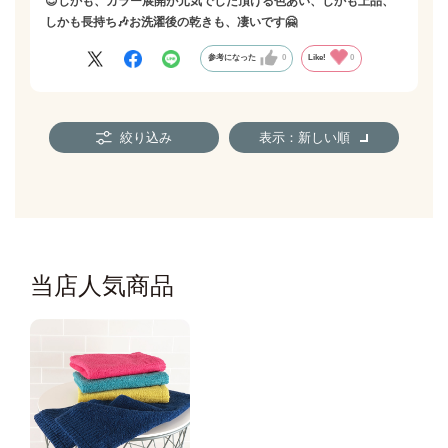
😌しかも、カラー展開が元気でした頂ける色あい、しかも上品、
しかも長持ち🎶お洗濯後の乾きも、凄いです🤗
参考になった
0
Like!
0
絞り込み
表示：新しい順
当店人気商品