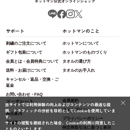
ホットマン公式オンラインショップ
サポート
ホットマンのこと
刺繍のご注文について
ホットマンについて
ギフト包装について
ホットマンのものづくり
会員とは・会員特典について
タオルの選び方
送料・お届けについて
タオルのお手入れ
キャンセル・返品・交換・ご
返金
お問い合わせ・FAQ
×
コーポレート
会員規約
当サイトでは利用体験の向上およびコンテンツの最適な提
サイトポリシー
供、トラフィックの分析を目的としてCookieを使用していま
会社案内
す。
プライバシーポリシー
サイトの閲覧を継続された場合、Cookieの利用に同意したこ
店舗案内
特定商取引法に基づく表示
とものといたします。