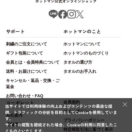
ホットマン公式オンラインショップ
サポート
ホットマンのこと
刺繍のご注文について
ホットマンについて
ギフト包装について
ホットマンのものづくり
会員とは・会員特典について
タオルの選び方
送料・お届けについて
タオルのお手入れ
キャンセル・返品・交換・ご
返金
お問い合わせ・FAQ
×
コーポレート
会員規約
当サイトでは利用体験の向上およびコンテンツの最適な提
サイトポリシー
供、トラフィックの分析を目的としてCookieを使用していま
会社案内
す。
プライバシーポリシー
サイトの閲覧を継続された場合、Cookieの利用に同意したこ
店舗案内
特定商取引法に基づく表示
とものといたします。