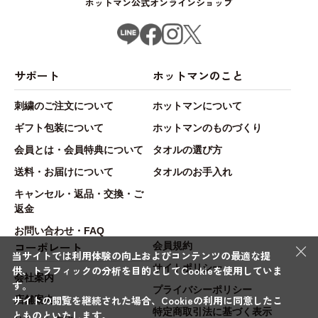
ホットマン公式オンラインショップ
サポート
ホットマンのこと
刺繍のご注文について
ホットマンについて
ギフト包装について
ホットマンのものづくり
会員とは・会員特典について
タオルの選び方
送料・お届けについて
タオルのお手入れ
キャンセル・返品・交換・ご
返金
お問い合わせ・FAQ
×
コーポレート
会員規約
当サイトでは利用体験の向上およびコンテンツの最適な提
サイトポリシー
供、トラフィックの分析を目的としてCookieを使用していま
会社案内
す。
プライバシーポリシー
サイトの閲覧を継続された場合、Cookieの利用に同意したこ
店舗案内
特定商取引法に基づく表示
とものといたします。