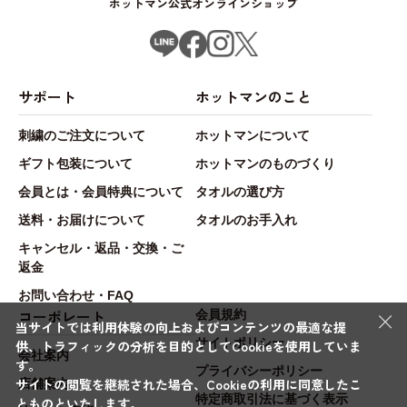
ホットマン公式オンラインショップ
サポート
ホットマンのこと
刺繍のご注文について
ホットマンについて
ギフト包装について
ホットマンのものづくり
会員とは・会員特典について
タオルの選び方
送料・お届けについて
タオルのお手入れ
キャンセル・返品・交換・ご
返金
お問い合わせ・FAQ
×
コーポレート
会員規約
当サイトでは利用体験の向上およびコンテンツの最適な提
サイトポリシー
供、トラフィックの分析を目的としてCookieを使用していま
会社案内
す。
プライバシーポリシー
サイトの閲覧を継続された場合、Cookieの利用に同意したこ
店舗案内
特定商取引法に基づく表示
とものといたします。