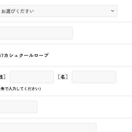
357カシュクールローブ
姓］
［名］
全角で入力してください）