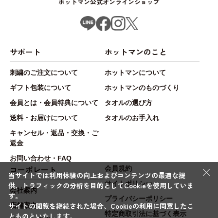
ホットマン公式オンラインショップ
サポート
ホットマンのこと
刺繍のご注文について
ホットマンについて
ギフト包装について
ホットマンのものづくり
会員とは・会員特典について
タオルの選び方
送料・お届けについて
タオルのお手入れ
キャンセル・返品・交換・ご
返金
お問い合わせ・FAQ
×
コーポレート
会員規約
当サイトでは利用体験の向上およびコンテンツの最適な提
サイトポリシー
供、トラフィックの分析を目的としてCookieを使用していま
会社案内
す。
プライバシーポリシー
サイトの閲覧を継続された場合、Cookieの利用に同意したこ
店舗案内
特定商取引法に基づく表示
とものといたします。