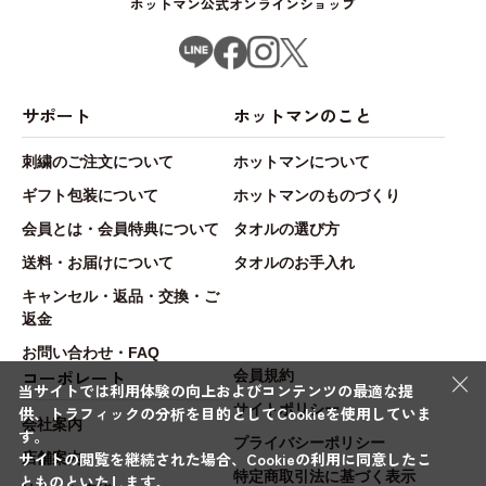
ホットマン公式オンラインショップ
サポート
ホットマンのこと
刺繍のご注文について
ホットマンについて
ギフト包装について
ホットマンのものづくり
会員とは・会員特典について
タオルの選び方
送料・お届けについて
タオルのお手入れ
キャンセル・返品・交換・ご
返金
お問い合わせ・FAQ
×
コーポレート
会員規約
当サイトでは利用体験の向上およびコンテンツの最適な提
サイトポリシー
供、トラフィックの分析を目的としてCookieを使用していま
会社案内
す。
プライバシーポリシー
サイトの閲覧を継続された場合、Cookieの利用に同意したこ
店舗案内
特定商取引法に基づく表示
とものといたします。