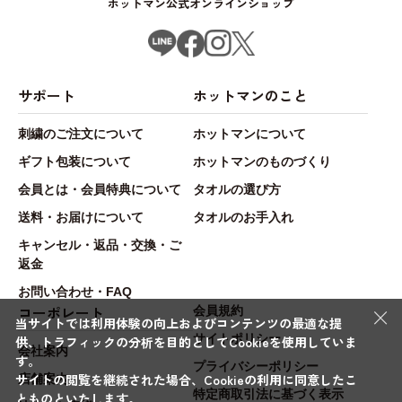
ホットマン公式オンラインショップ
サポート
ホットマンのこと
刺繍のご注文について
ホットマンについて
ギフト包装について
ホットマンのものづくり
会員とは・会員特典について
タオルの選び方
送料・お届けについて
タオルのお手入れ
キャンセル・返品・交換・ご
返金
お問い合わせ・FAQ
×
コーポレート
会員規約
当サイトでは利用体験の向上およびコンテンツの最適な提
サイトポリシー
供、トラフィックの分析を目的としてCookieを使用していま
会社案内
す。
プライバシーポリシー
サイトの閲覧を継続された場合、Cookieの利用に同意したこ
店舗案内
特定商取引法に基づく表示
とものといたします。