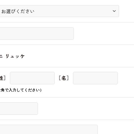
ニ リュッケ
姓］
［名］
全角で入力してください）