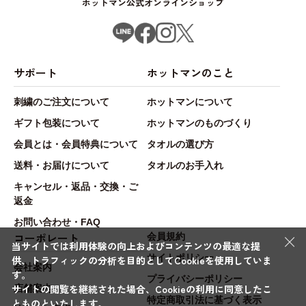
ホットマン公式オンラインショップ
サポート
ホットマンのこと
刺繍のご注文について
ホットマンについて
ギフト包装について
ホットマンのものづくり
会員とは・会員特典について
タオルの選び方
送料・お届けについて
タオルのお手入れ
キャンセル・返品・交換・ご
返金
お問い合わせ・FAQ
×
コーポレート
会員規約
当サイトでは利用体験の向上およびコンテンツの最適な提
サイトポリシー
供、トラフィックの分析を目的としてCookieを使用していま
会社案内
す。
プライバシーポリシー
サイトの閲覧を継続された場合、Cookieの利用に同意したこ
店舗案内
特定商取引法に基づく表示
とものといたします。