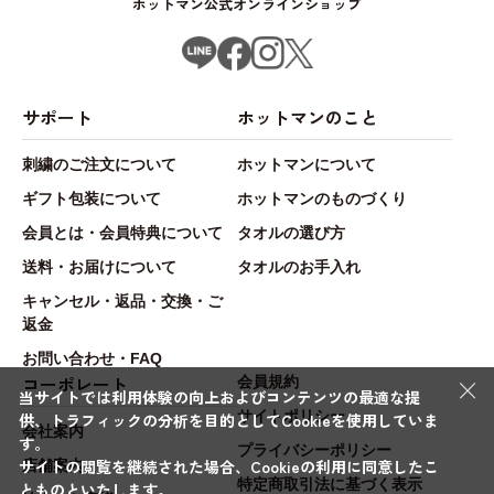
ホットマン公式オンラインショップ
サポート
ホットマンのこと
刺繍のご注文について
ホットマンについて
ギフト包装について
ホットマンのものづくり
会員とは・会員特典について
タオルの選び方
送料・お届けについて
タオルのお手入れ
キャンセル・返品・交換・ご
返金
お問い合わせ・FAQ
×
コーポレート
会員規約
当サイトでは利用体験の向上およびコンテンツの最適な提
サイトポリシー
供、トラフィックの分析を目的としてCookieを使用していま
会社案内
す。
プライバシーポリシー
サイトの閲覧を継続された場合、Cookieの利用に同意したこ
店舗案内
特定商取引法に基づく表示
とものといたします。