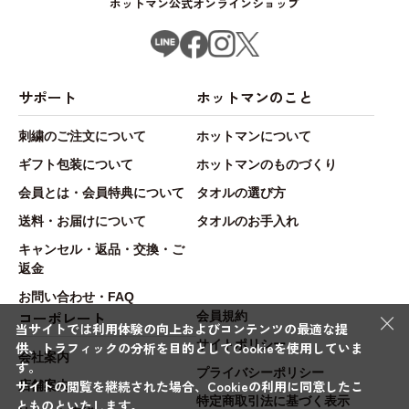
ホットマン公式オンラインショップ
サポート
ホットマンのこと
刺繍のご注文について
ホットマンについて
ギフト包装について
ホットマンのものづくり
会員とは・会員特典について
タオルの選び方
送料・お届けについて
タオルのお手入れ
キャンセル・返品・交換・ご
返金
お問い合わせ・FAQ
×
コーポレート
会員規約
当サイトでは利用体験の向上およびコンテンツの最適な提
サイトポリシー
供、トラフィックの分析を目的としてCookieを使用していま
会社案内
す。
プライバシーポリシー
サイトの閲覧を継続された場合、Cookieの利用に同意したこ
店舗案内
特定商取引法に基づく表示
とものといたします。