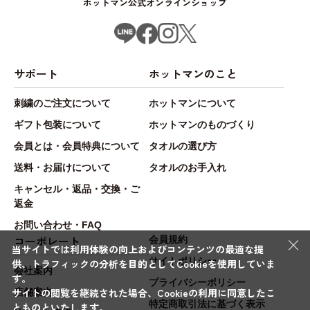
ホットマン公式オンラインショップ
サポート
ホットマンのこと
刺繍のご注文について
ホットマンについて
ギフト包装について
ホットマンのものづくり
会員とは・会員特典について
タオルの選び方
送料・お届けについて
タオルのお手入れ
キャンセル・返品・交換・ご
返金
お問い合わせ・FAQ
×
コーポレート
会員規約
当サイトでは利用体験の向上およびコンテンツの最適な提
サイトポリシー
供、トラフィックの分析を目的としてCookieを使用していま
会社案内
す。
プライバシーポリシー
サイトの閲覧を継続された場合、Cookieの利用に同意したこ
店舗案内
特定商取引法に基づく表示
とものといたします。