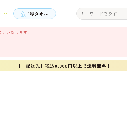
と
1秒タオル
願いいたします。
【一配送先】税込
8,800円
以上で
送料無料！