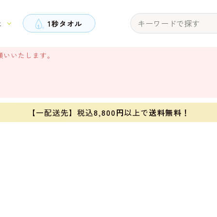
と
1秒タオル
願いいたします。
【一配送先】税込
8,800円
以上で
送料無料！