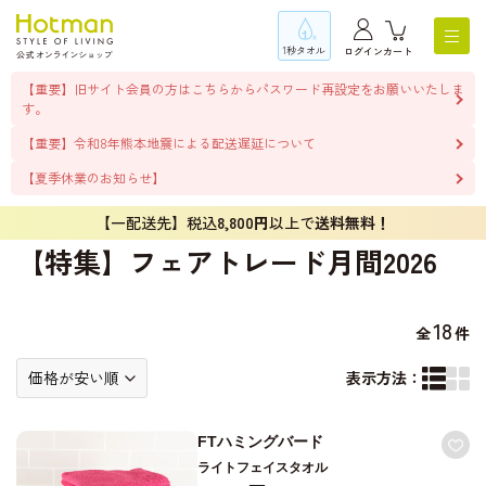
1秒タオル
ログイン
カート
【重要】旧サイト会員の方はこちらからパスワード再設定をお願いいたしま
す。
【重要】令和8年熊本地震による配送遅延について
【夏季休業のお知らせ】
【一配送先】税込
8,800円
以上で
送料無料！
【特集】フェアトレード月間2026
18
全
件
表示方法：
FTハミングバード
ライトフェイスタオル