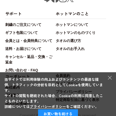
サポート
ホットマンのこと
刺繍のご注文について
ホットマンについて
ギフト包装について
ホットマンのものづくり
会員とは・会員特典について
タオルの選び方
送料・お届けについて
タオルのお手入れ
キャンセル・返品・交換・ご
返金
お問い合わせ・FAQ
×
コーポレート
会員規約
当サイトでは利用体験の向上およびコンテンツの最適な提
サイトポリシー
供、トラフィックの分析を目的としてCookieを使用していま
会社案内
す。
プライバシーポリシー
サイトの閲覧を継続された場合、Cookieの利用に同意したこ
店舗案内
特定商取引法に基づく表示
とものといたします。
法人のお客様へ
詳細については
プライバシーポリシー
をご確認ください。
お買い物を続ける
Copyright © Hotman.Co.,Ltd. All rights reserved.