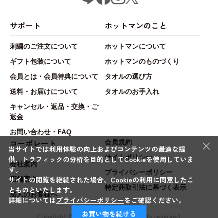
サポート
ホットマンのこと
刺繍のご注文について
ホットマンについて
ギフト包装について
ホットマンのものづくり
会員とは・会員特典について
タオルの選び方
送料・お届けについて
タオルのお手入れ
キャンセル・返品・交換・ご
返金
お問い合わせ・FAQ
×
コーポレート
会員規約
当サイトでは利用体験の向上およびコンテンツの最適な提
サイトポリシー
供、トラフィックの分析を目的としてCookieを使用していま
会社案内
す。
プライバシーポリシー
サイトの閲覧を継続された場合、Cookieの利用に同意したこ
店舗案内
特定商取引法に基づく表示
とものといたします。
法人のお客様へ
詳細については
プライバシーポリシー
をご確認ください。
お買い物を続ける
Copyright © Hotman.Co.,Ltd. All rights reserved.