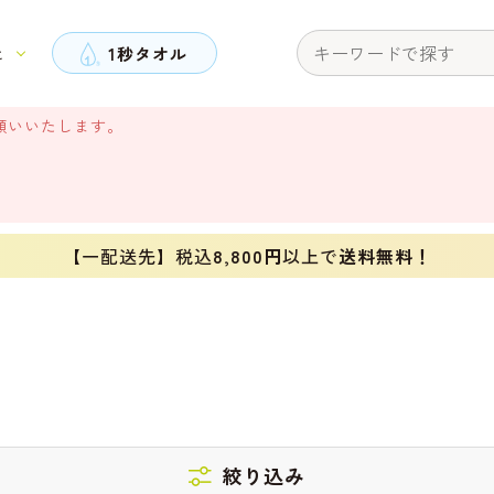
と
1秒タオル
願いいたします。
【一配送先】税込
8,800円
以上で
送料無料！
絞り込み