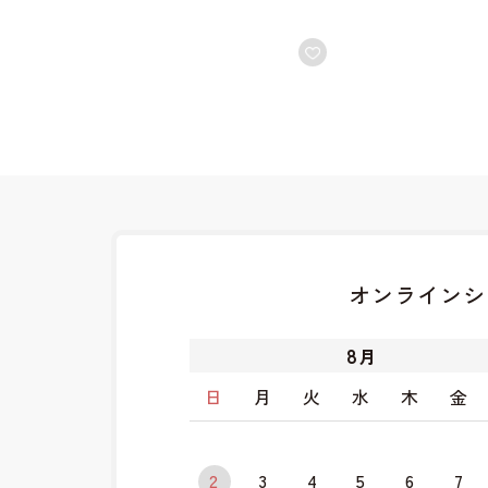
オンラインシ
8
月
日
月
火
水
木
金
2
3
4
5
6
7